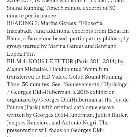
2014-2017) by Megan Michalak HD Video, Color,
Sound Running Time: 5 minute excerpt of 30
minute performance
READING 3: Marina Garces, "Filosofía
Inacabada", and additional excerpts from Espai En
Blanc, a Barcelona based, participatory philosophy
group started by Marina Garces and Santiago
Lopez Petit
FILM 4: NOUS LE FUTUR (Paris 2011-2014) by
Megan Michalak, Handpainted 16mm film
transferred to HD Video, Color, Sound Running
Time: 30 minutes. See: "Soulevements / Uprisings"
/ Georges Didi-Huberman, a 2016 exhibition
organized by Georges DidiHuberman at the Jeu de
Paume (Paris) with original catalogue essays
written by Georges Didi-Huberman, Judith Butler,
Jacques Ranciere, and Antonio Negri. The
presentation will focus on Georges Didi-