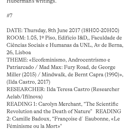
Huberman’s writings.
#7
DATE: Thursday, 8th June 2017 (18H00-20H00)
ROOM: 1.05, 1º Piso, Edifício I&D,, Faculdade de
Ciências Sociais e Humanas da UNL, Av de Berna,
26, Lisboa
THEME: «Ecofeminismo, Androcentrismo e
Patriarcado / Mad Max: Fury Road, de George
Miller (2015) / Mindwalk, de Bernt Capra (1990)»,
(Ilda Castro, 2017)
RESEARCHER: Ilda Teresa Castro (Researcher
Aelab/Ifilnova)
READING 1: Carolyn Merchant, “The Scientific
Revolution and the Death of Nature” READING
2: Camille Badoux, “Françoise d´Eaubonne, «Le
Féminisme ou la Mort»"