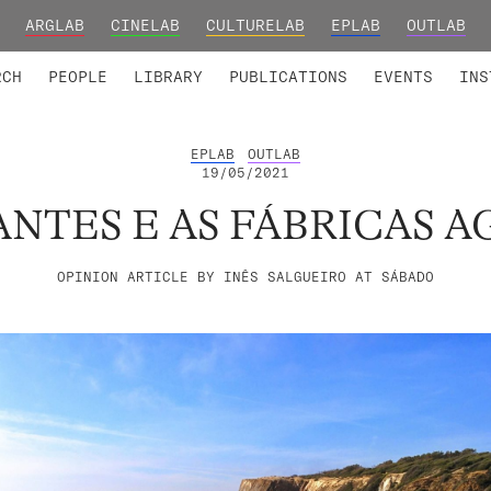
ARGLAB
CINELAB
CULTURELAB
EPLAB
OUTLAB
TED MEMBERS
RESEARCH PROJECTS
COLLABORATORS
RESEARCH GROUPS
FOUNDING AND HONORARY
ADVANCED TR
RCH
PEOPLE
LIBRARY
PUBLICATIONS
EVENTS
INS
EPLAB
OUTLAB
19/05/2021
NTES E AS FÁBRICAS 
OPINION ARTICLE BY INÊS SALGUEIRO AT SÁBADO