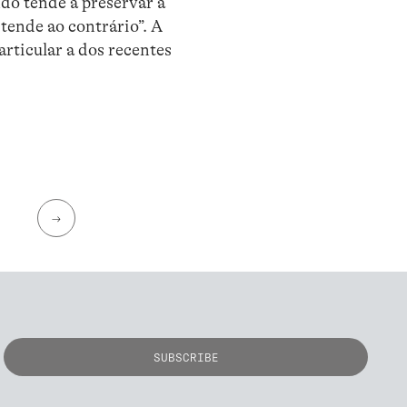
do tende a preservar a
tende ao contrário”. A
rticular a dos recentes
→