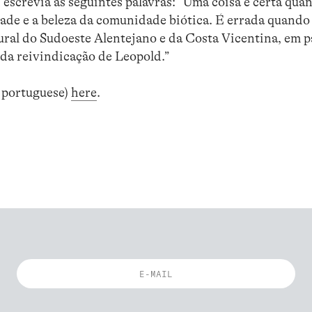
escrevia as seguintes palavras: “Uma coisa é certa quan
dade e a beleza da comunidade biótica. É errada quando 
ral do Sudoeste Alentejano e da Costa Vicentina, em pa
 da reivindicação de Leopold.”
n portuguese)
here
.