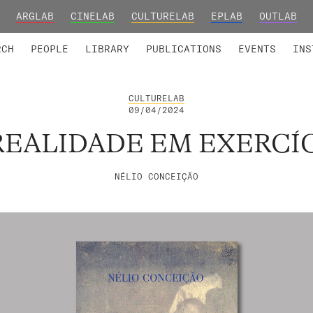
ARGLAB
CINELAB
CULTURELAB
EPLAB
OUTLAB
TED MEMBERS
RESEARCH PROJECTS
COLLABORATORS
RESEARCH GROUPS
FOUNDING AND HONORARY
ADVANCED TR
RCH
PEOPLE
LIBRARY
PUBLICATIONS
EVENTS
INS
CULTURELAB
09/04/2024
REALIDADE EM EXERCÍ
NÉLIO CONCEIÇÃO