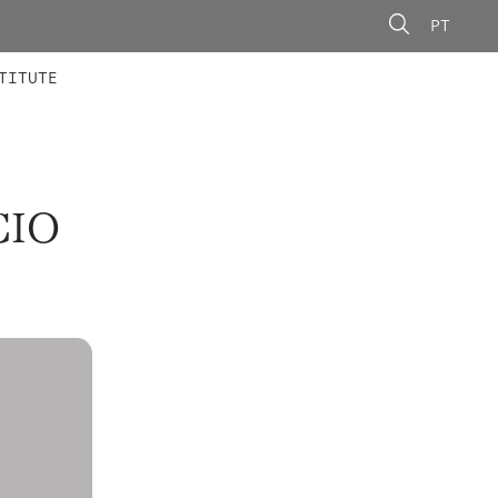
PT
 MEMBERS
AINING
CALLS
TITUTE
CIO