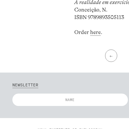
A realidade em exercíci
Conceição, N.
ISBN 9789893505113
Order
here
.
←
NEWSLETTER