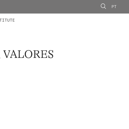
PT
 MEMBERS
AINING
CALLS
TITUTE
, VALORES