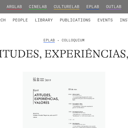
ARGLAB
CINELAB
CULTURELAB
EPLAB
OUTLAB
TED MEMBERS
RESEARCH PROJECTS
COLLABORATORS
RESEARCH GROUPS
FOUNDING AND HONORARY
ADVANCED TR
RCH
PEOPLE
LIBRARY
PUBLICATIONS
EVENTS
INS
EPLAB
• COLLOQUIUM
TITUDES, EXPERIÊNCIAS