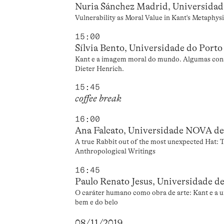
Nuria Sánchez Madrid, Universida
Vulnerability as Moral Value in Kant's Metaphys
15:00
Sílvia Bento, Universidade do Porto
Kant e a imagem moral do mundo. Algumas consid
Dieter Henrich.
15:45
coffee break
16:00
Ana Falcato, Universidade NOVA de
A true Rabbit out of the most unexpected Hat: Th
Anthropological Writings
16:45
Paulo Renato Jesus, Universidade d
O caráter humano como obra de arte: Kant e a u
bem e do belo
08/11/2019