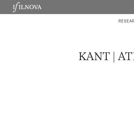
LABORATORIES
INTEGRA
RESEA
KANT | A