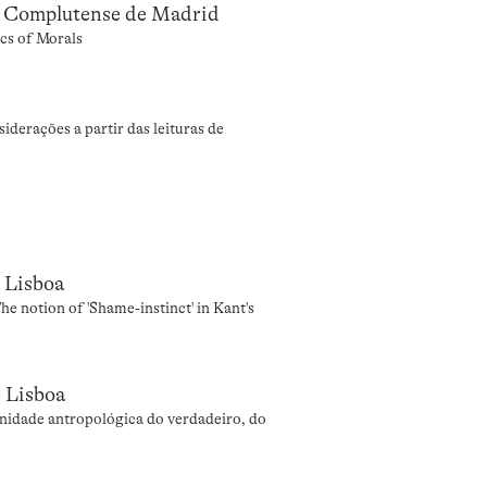
d Complutense de Madrid
ics of Morals
erações a partir das leituras de
 Lisboa
e notion of 'Shame-instinct' in Kant's
e Lisboa
nidade antropológica do verdadeiro, do