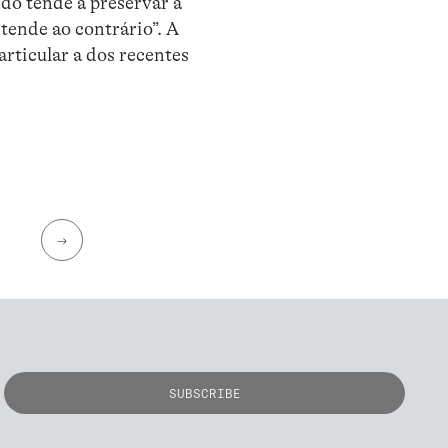
do tende a preservar a
tende ao contrário”. A
rticular a dos recentes
→