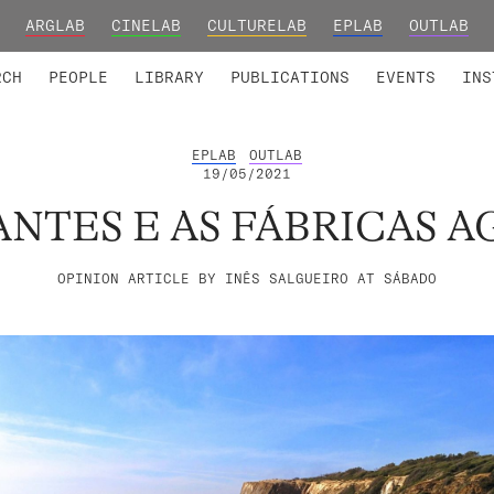
ARGLAB
CINELAB
CULTURELAB
EPLAB
OUTLAB
TED MEMBERS
RESEARCH PROJECTS
COLLABORATORS
RESEARCH GROUPS
FOUNDING AND HONORARY
ADVANCED TR
RCH
PEOPLE
LIBRARY
PUBLICATIONS
EVENTS
INS
EPLAB
OUTLAB
19/05/2021
NTES E AS FÁBRICAS 
OPINION ARTICLE BY INÊS SALGUEIRO AT SÁBADO