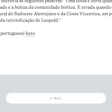
escrevia as seguintes palavras: “Uma coisa é certa quan
dade e a beleza da comunidade biótica. É errada quando 
ral do Sudoeste Alentejano e da Costa Vicentina, em pa
 da reivindicação de Leopold.”
n portuguese)
here
.