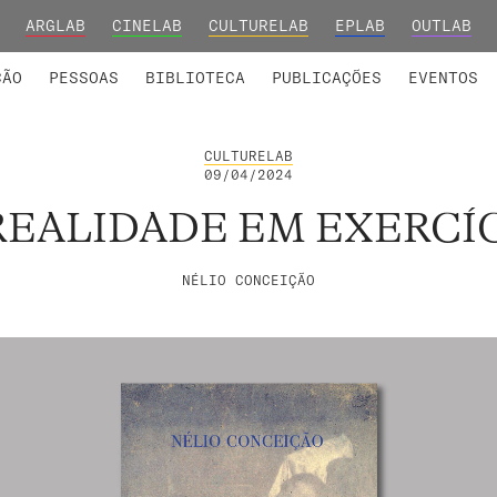
ARGLAB
CINELAB
CULTURELAB
EPLAB
OUTLAB
INTEGRADOS
S DE INVESTIGAÇÃO
COLABORADORES
GRUPOS DE INVESTIGAÇÃO
MEMBROS FUNDADORES E H
FORMAÇ
ÇÃO
PESSOAS
BIBLIOTECA
PUBLICAÇÕES
EVENTOS
CULTURELAB
09/04/2024
REALIDADE EM EXERCÍ
NÉLIO CONCEIÇÃO