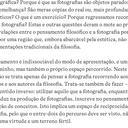
ográfica? Porque é que as fotografias são objetos parad
emelhança? São meras cópias do real ou, mais profund
éticos? O que é um exercício? Porque regressamos reco
fotografia? Estas e outras questões deram o mote ao pr
elações entre o pensamento filosófico e a fotografia p
por uma região que, embora abarcável pela estética, nã
entações tradicionais da filosofia.
amento é indissociável do modo de apresentação, e um 
minho, mas também o próprio espaço percorrido. Neste
não se trata apenas de pensar a fotografia recorrendo a
os e aos autores da filosofia. Trata-se também de fazer –
 sentido inverso: utilizar aquilo que a fotografia, enquan
aduz na produção de fotografias, inscreve no pensament
ão de conceitos. Isto implica um espaço de reciprocid
rafia, pelo que o entre-dois do percurso deve ser visto,
ma virtude e um terreno fértil.