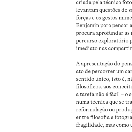
criada pela técnica fot
levantam questões de s
forças e os gestos mim
Benjamin para pensar a 
procura aprofundar as r
percurso exploratório 
imediato nas compartim
A apresentação do pens
ato de percorrer um ca
sentido único, isto é, 
filosóficos, aos conceit
a tarefa não é fácil – o
numa técnica que se tr
reformulação ou produç
entre filosofia e fotog
fragilidade, mas como u