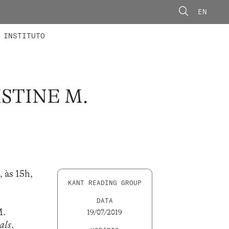
EN
ONORÁRIOS
ÃO AVANÇADA
CONCURSOS
INSTITUTO
STINE M.
 às 15h,
KANT READING GROUP
DATA
M.
19/07/2019
als
.