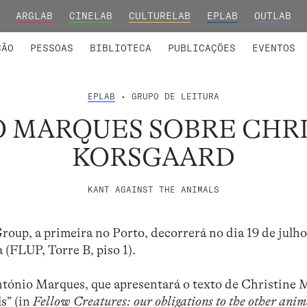
ARGLAB
CINELAB
CULTURELAB
EPLAB
OUTLAB
INTEGRADOS
S DE INVESTIGAÇÃO
COLABORADORES
GRUPOS DE INVESTIGAÇÃO
MEMBROS FUNDADORES E H
FORMAÇ
ÇÃO
PESSOAS
BIBLIOTECA
PUBLICAÇÕES
EVENTOS
EPLAB
• GRUPO DE LEITURA
 MARQUES SOBRE CHRI
KORSGAARD
KANT AGAINST THE ANIMALS
up, a primeira no Porto, decorrerá no dia 19 de julho,
 (FLUP, Torre B, piso 1).
António Marques, que apresentará o texto de Christine 
s” (in
Fellow Creatures: our obligations to the other anim