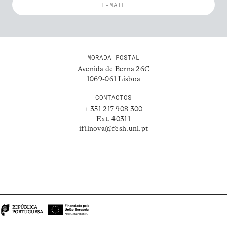
MORADA POSTAL
Avenida de Berna 26C
1069-061 Lisboa
CONTACTOS
+ 351 217 908 300
Ext. 40311
ifilnova@fcsh.unl.pt