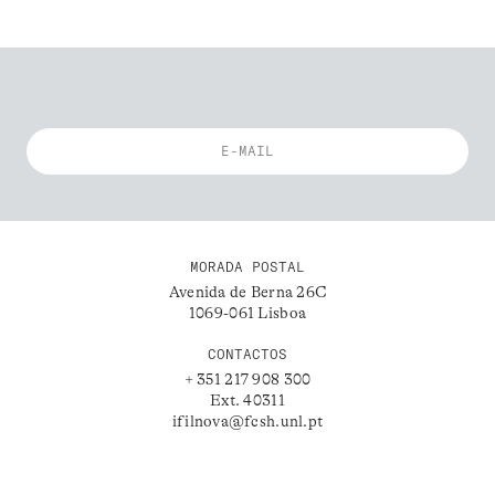
MORADA POSTAL
Avenida de Berna 26C
1069-061 Lisboa
CONTACTOS
+ 351 217 908 300
Ext. 40311
ifilnova@fcsh.unl.pt