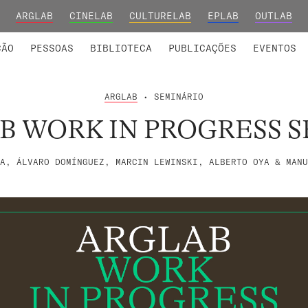
ARGLAB
CINELAB
CULTURELAB
EPLAB
OUTLAB
INTEGRADOS
S DE INVESTIGAÇÃO
COLABORADORES
GRUPOS DE INVESTIGAÇÃO
MEMBROS FUNDADORES E H
FORMAÇ
ÇÃO
PESSOAS
BIBLIOTECA
PUBLICAÇÕES
EVENTOS
ARGLAB
• SEMINÁRIO
B WORK IN PROGRESS S
A, ÁLVARO DOMÍNGUEZ, MARCIN LEWINSKI, ALBERTO OYA & MANU