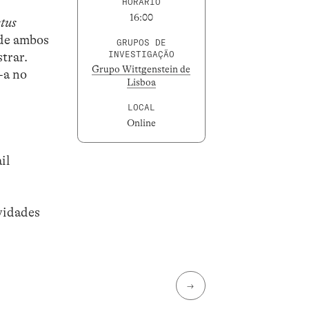
HORÁRIO
16:00
tus
 de ambos
GRUPOS DE
INVESTIGAÇÃO
trar.
Grupo Wittgenstein de
-a no
Lisboa
LOCAL
Online
il
vidades
→