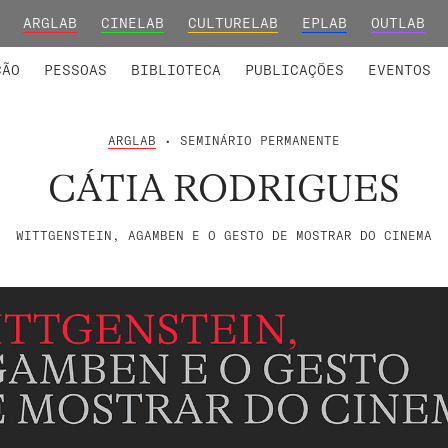
ARGLAB
CINELAB
CULTURELAB
EPLAB
OUTLAB
INTEGRADOS
S DE INVESTIGAÇÃO
COLABORADORES
GRUPOS DE INVESTIGAÇÃO
MEMBROS FUNDADORES E H
FORMAÇ
ÇÃO
PESSOAS
BIBLIOTECA
PUBLICAÇÕES
EVENTOS
ARGLAB
• SEMINÁRIO PERMANENTE
CÁTIA RODRIGUES
WITTGENSTEIN, AGAMBEN E O GESTO DE MOSTRAR DO CINEMA