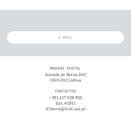
MORADA POSTAL
Avenida de Berna 26C
1069-061 Lisboa
CONTACTOS
+ 351 217 908 300
Ext. 40311
ifilnova@fcsh.unl.pt