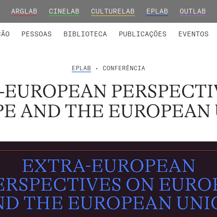
ARGLAB
CINELAB
CULTURELAB
EPLAB
OUTLAB
INTEGRADOS
S DE INVESTIGAÇÃO
COLABORADORES
GRUPOS DE INVESTIGAÇÃO
MEMBROS FUNDADORES E H
FORMAÇ
ÇÃO
PESSOAS
BIBLIOTECA
PUBLICAÇÕES
EVENTOS
EPLAB
• CONFERÊNCIA
-EUROPEAN PERSPECTI
E AND THE EUROPEAN