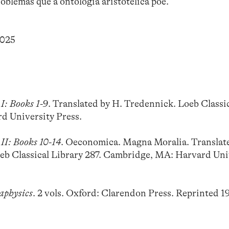
oblemas que a ontologia aristotélica põe.
2025
I: Books 1-9
. Translated by H. Tredennick. Loeb Classi
d University Press.
II: Books 10-14
. Oeconomica. Magna Moralia. Translat
b Classical Library 287. Cambridge, MA: Harvard Uni
taphysics
. 2 vols. Oxford: Clarendon Press. Reprinted 19