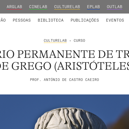
ARGLAB
CINELAB
CULTURELAB
EPLAB
OUTLAB
INTEGRADOS
S DE INVESTIGAÇÃO
COLABORADORES
GRUPOS DE INVESTIGAÇÃO
MEMBROS FUNDADORES E H
FORMAÇ
ÇÃO
PESSOAS
BIBLIOTECA
PUBLICAÇÕES
EVENTOS
CULTURELAB
• CURSO
RIO PERMANENTE DE T
E GREGO (ARISTÓTELE
PROF. ANTÓNIO DE CASTRO CAEIRO