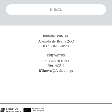
MORADA POSTAL
Avenida de Berna 26C
1069-061 Lisboa
CONTACTOS
+ 351 217 908 300
Ext. 40311
ifilnova@fcsh.unl.pt