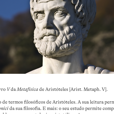
vro
V
da
Metafísica
de Aristóteles [Arist. Metaph. V].
 de termos filosóficos de Aristóteles. A sua leitura per
hnici
da sua filosofia. E mais: o seu estudo permite com