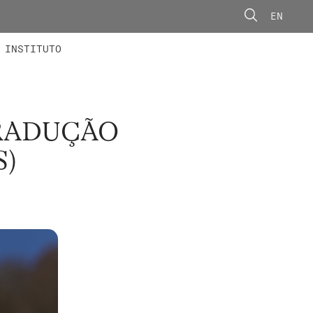
EN
ONORÁRIOS
ÃO AVANÇADA
CONCURSOS
INSTITUTO
RADUÇÃO
S)