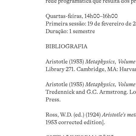
rede programática que resulta dos pr
Quartas-feiras, 14h00–16h00
Primeira sessão: 19 de fevereiro de 
Duração: 1 semestre
BIBLIOGRAFIA
Aristotle (1933)
Metaphysics, Volume 
Library 271. Cambridge, MA: Harvar
Aristotle (1935)
Metaphysics, Volume 
Tredennick and G.C. Armstrong. Loe
Press.
Ross, W.D. (ed.) (1924)
Aristotle’s me
1953 corrected edition].