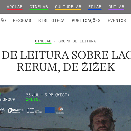
ARGLAB
CINELAB
CULTURELAB
EPLAB
OUTLAB
INTEGRADOS
S DE INVESTIGAÇÃO
COLABORADORES
GRUPOS DE INVESTIGAÇÃO
MEMBROS FUNDADORES E H
FORMAÇ
ÇÃO
PESSOAS
BIBLIOTECA
PUBLICAÇÕES
EVENTOS
CINELAB
• GRUPO DE LEITURA
 DE LEITURA SOBRE LA
RERUM, DE ŽIŽEK