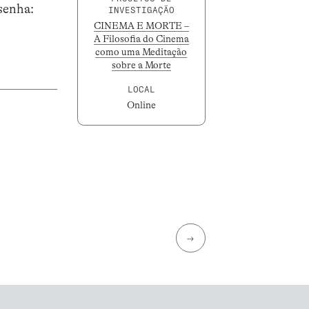
senha:
INVESTIGAÇÃO
CINEMA E MORTE –
A Filosofia do Cinema
como uma Meditação
sobre a Morte
LOCAL
Online
→