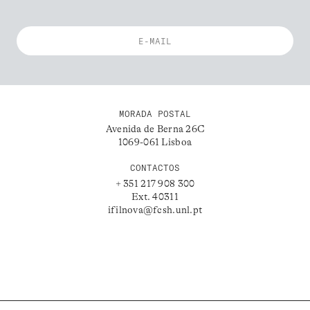
MORADA POSTAL
Avenida de Berna 26C
1069-061 Lisboa
CONTACTOS
+ 351 217 908 300
Ext. 40311
ifilnova@fcsh.unl.pt