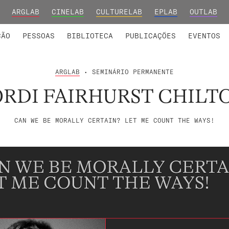
ARGLAB
CINELAB
CULTURELAB
EPLAB
OUTLAB
INTEGRADOS
S DE INVESTIGAÇÃO
COLABORADORES
GRUPOS DE INVESTIGAÇÃO
MEMBROS FUNDADORES E H
FORMAÇ
ÇÃO
PESSOAS
BIBLIOTECA
PUBLICAÇÕES
EVENTOS
ARGLAB
• SEMINÁRIO PERMANENTE
ORDI FAIRHURST CHILT
CAN WE BE MORALLY CERTAIN? LET ME COUNT THE WAYS!