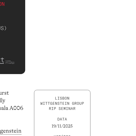
urst
LISBON
lly
WITTGENSTEIN GROUP
 sala A006
RIP SEMINAR
DATA
19/11/2025
genstein