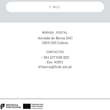
MORADA POSTAL
Avenida de Berna 26C
1069-061 Lisboa
CONTACTOS
+ 351 217 908 300
Ext. 40311
ifilnova@fcsh.unl.pt