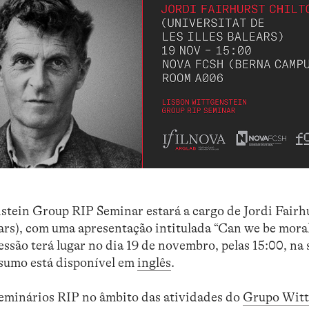
stein Group RIP Seminar estará a cargo de Jordi Fairh
lears), com uma apresentação intitulada “Can we be mora
essão terá lugar no dia 19 de novembro, pelas 15:00, na
sumo está disponível em
inglês
.
 seminários RIP no âmbito das atividades do
Grupo Witt