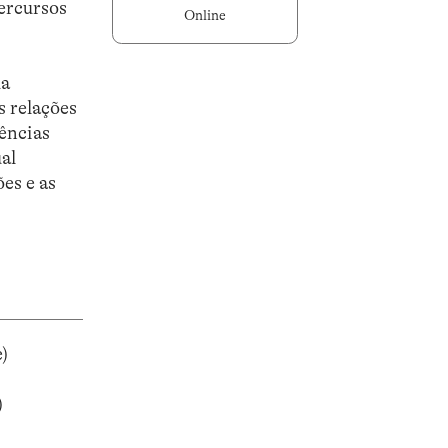
percursos
Online
ua
s relações
rências
ual
es e as
)
)