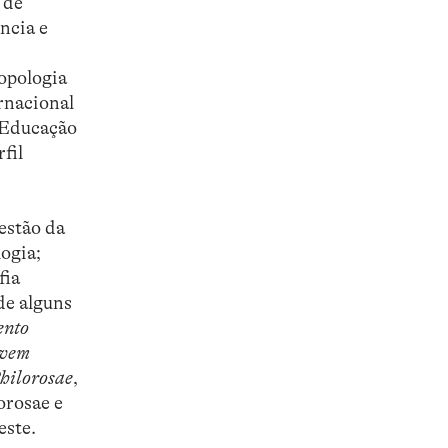
 de
ncia e
opologia
rnacional
a Educação
fil
estão da
ogia;
fia
de alguns
ento
ovem
hilorosae
,
orosae e
este.