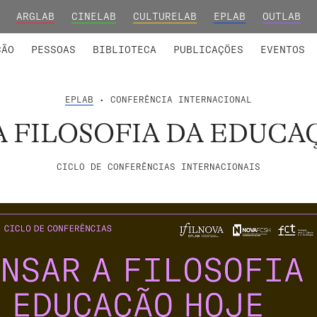
ARGLAB
CINELAB
CULTURELAB
EPLAB
OUTLAB
INTEGRADOS
S DE INVESTIGAÇÃO
COLABORADORES
GRUPOS DE INVESTIGAÇÃO
MEMBROS FUNDADORES E H
FORMAÇ
ÇÃO
PESSOAS
BIBLIOTECA
PUBLICAÇÕES
EVENTOS
EPLAB
• CONFERÊNCIA INTERNACIONAL
A FILOSOFIA DA EDUCA
CICLO DE CONFERÊNCIAS INTERNACIONAIS