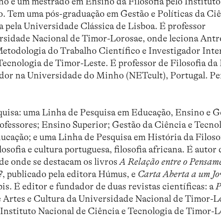
ho e um mestrado em Ensino da Filosofia pelo Instituto
 Tem uma pós-graduação em Gestão e Políticas da Ciê
a pela Universidade Clássica de Lisboa. É professor
rsidade Nacional de Timor-Lorosae, onde leciona Antr
 Metodologia do Trabalho Científico e Investigador Inte
 Tecnologia de Timor-Leste. É professor de Filosofia d
ador na Universidade do Minho (NETcult), Portugal. Per
squisa: uma Linha de Pesquisa em Educação, Ensino e G
fessores; Ensino Superior; Gestão da Ciência e Tecnol
ducação; e uma Linha de Pesquisa em História da Filoso
sofia e cultura portuguesa, filosofia africana. É autor 
 de onde se destacam os livros
A Relação entre o Pensam
?
, publicado pela editora Húmus, e
Carta Aberta a um J
pis. É editor e fundador de duas revistas científicas: a
P
de Artes e Cultura da Universidade Nacional de Timor-L
Instituto Nacional de Ciência e Tecnologia de Timor-L