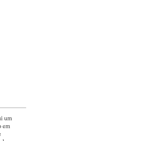
ui um
o em
e