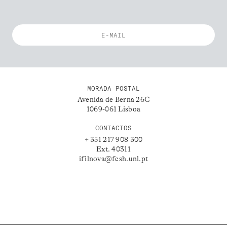
MORADA POSTAL
Avenida de Berna 26C
1069-061 Lisboa
CONTACTOS
+ 351 217 908 300
Ext. 40311
ifilnova@fcsh.unl.pt