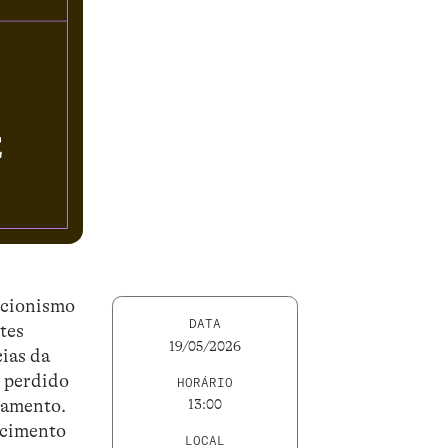
acionismo
DATA
ntes
19/05/2026
cias da
r perdido
HORÁRIO
onamento.
13:00
recimento
LOCAL