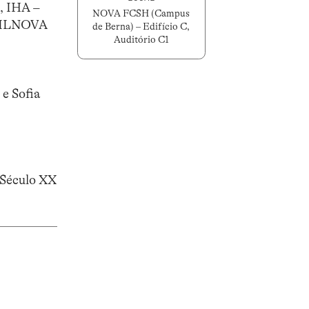
, IHA –
NOVA FCSH (Campus
 IFILNOVA
de Berna) – Edifício C,
Auditório C1
e Sofia
 Século XX