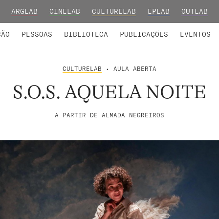
ARGLAB
CINELAB
CULTURELAB
EPLAB
OUTLAB
INTEGRADOS
S DE INVESTIGAÇÃO
COLABORADORES
GRUPOS DE INVESTIGAÇÃO
MEMBROS FUNDADORES E H
FORMAÇ
ÇÃO
PESSOAS
BIBLIOTECA
PUBLICAÇÕES
EVENTOS
CULTURELAB
• AULA ABERTA
S.O.S. AQUELA NOITE
A PARTIR DE ALMADA NEGREIROS