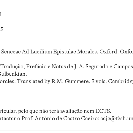
H
25
ei Senecae Ad Lucilium Epistulae Morales. Oxford: Oxfo
. Tradução, Prefácio e Notas de J. A. Segurado e Campos
Gulbenkian.
Morales. Translated by R.M. Gummere. 3 vols. Cambrid
icular, pelo que não terá avaliação nem ECTS.
ntactar o Prof. António de Castro Caeiro:
cajc@fcsh.un