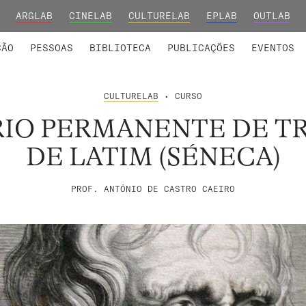
ARGLAB
CINELAB
CULTURELAB
EPLAB
OUTLAB
INTEGRADOS
S DE INVESTIGAÇÃO
COLABORADORES
GRUPOS DE INVESTIGAÇÃO
MEMBROS FUNDADORES E H
FORMAÇ
ÇÃO
PESSOAS
BIBLIOTECA
PUBLICAÇÕES
EVENTOS
CULTURELAB
• CURSO
RIO PERMANENTE DE T
DE LATIM (SÉNECA)
PROF. ANTÓNIO DE CASTRO CAEIRO