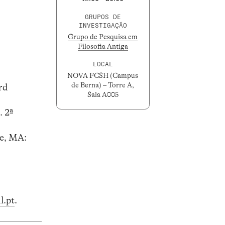
GRUPOS DE
INVESTIGAÇÃO
Grupo de Pesquisa em
Filosofia Antiga
LOCAL
NOVA FCSH (Campus
de Berna) – Torre A,
rd
Sala A005
. 2ª
ge, MA:
l.pt
.