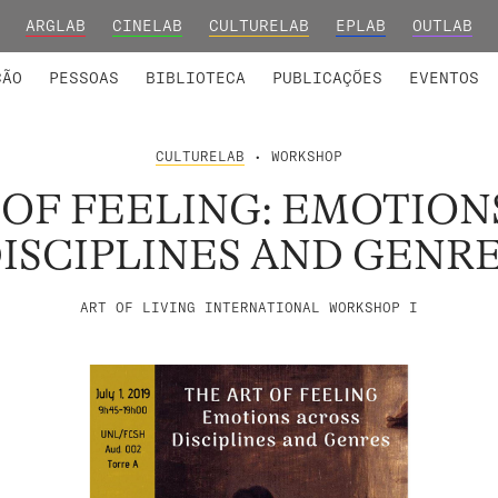
ARGLAB
CINELAB
CULTURELAB
EPLAB
OUTLAB
INTEGRADOS
S DE INVESTIGAÇÃO
COLABORADORES
GRUPOS DE INVESTIGAÇÃO
MEMBROS FUNDADORES E H
FORMAÇ
ÇÃO
PESSOAS
BIBLIOTECA
PUBLICAÇÕES
EVENTOS
CULTURELAB
• WORKSHOP
 OF FEELING: EMOTION
ISCIPLINES AND GENR
ART OF LIVING INTERNATIONAL WORKSHOP I