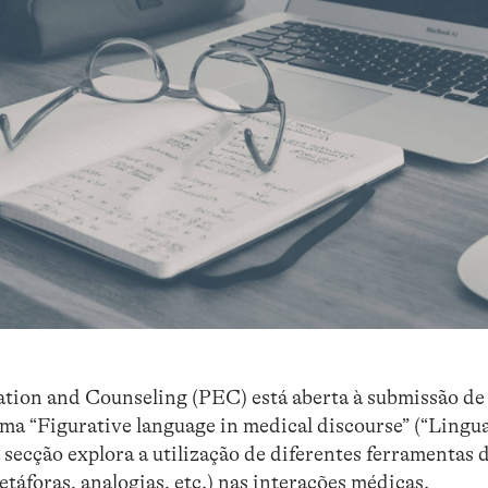
ation and Counseling (PEC) está aberta à submissão de
ema “Figurative language in medical discourse” (“Lingu
a secção explora a utilização de diferentes ferramenta
etáforas, analogias, etc.) nas interações médicas.