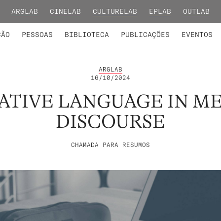
ARGLAB
CINELAB
CULTURELAB
EPLAB
OUTLAB
INTEGRADOS
S DE INVESTIGAÇÃO
COLABORADORES
GRUPOS DE INVESTIGAÇÃO
MEMBROS FUNDADORES E H
FORMAÇ
ÇÃO
PESSOAS
BIBLIOTECA
PUBLICAÇÕES
EVENTOS
ARGLAB
16/10/2024
ATIVE LANGUAGE IN M
DISCOURSE
CHAMADA PARA RESUMOS