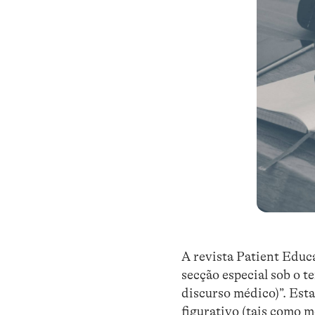
A revista Patient Educ
secção especial sob o t
discurso médico)”. Est
figurativo (tais como m