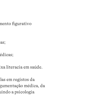
mento figurativo
as;
édicas;
xa literacia em saúde.
as em registos da
argumentação médica, da
uindo a psicologia