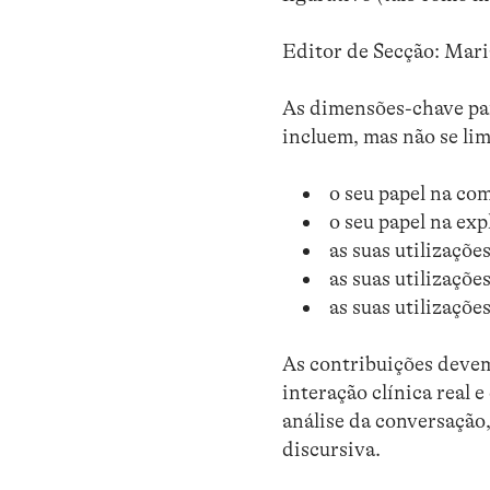
Editor de Secção: Mar
As dimensões-chave par
incluem, mas não se lim
o seu papel na co
o seu papel na ex
as suas utilizaçõ
as suas utilizaçõe
as suas utilizaçõ
As contribuições devem
interação clínica real 
análise da conversação,
discursiva.