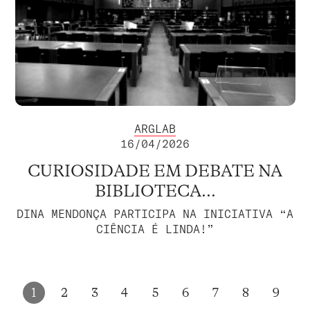
ARGLAB
16/04/2026
CURIOSIDADE EM DEBATE NA
BIBLIOTECA...
DINA MENDONÇA PARTICIPA NA INICIATIVA “A
CIÊNCIA É LINDA!”
1
2
3
4
5
6
7
8
9