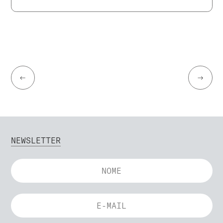
←
→
NEWSLETTER