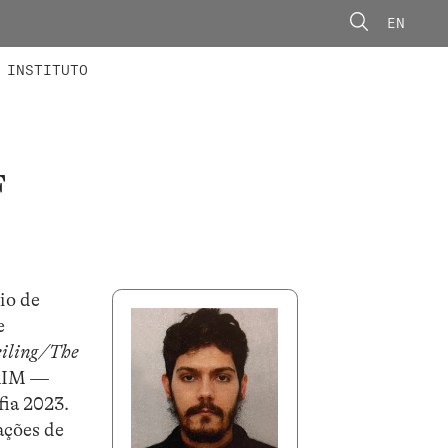
EN
ONORÁRIOS
ÃO AVANÇADA
CONCURSOS
INSTITUTO
F
io de
e
eiling/The
 AIM —
ia 2023.
ações de