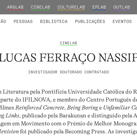
ARGLAB
CINELAB
CULTURELAB
EPLAB
OUTLAB
INTEGRADOS
S DE INVESTIGAÇÃO
COLABORADORES
GRUPOS DE INVESTIGAÇÃO
MEMBROS FUNDADORES E H
FORMAÇ
ÇÃO
PESSOAS
BIBLIOTECA
PUBLICAÇÕES
EVENTOS
CINELAB
LUCAS FERRAÇO NASSI
INVESTIGADOR DOUTORADO CONTRATADO
 Literatura pela Pontifícia Universidade Católica do R
, parte do IFILNOVA, e membro do Centro Português d
 filmes
Reinforced Concrete
,
Being Boring
e
Unfamiliar C
ng Links
, publicado pela Barakunan e distinguido pela
magem em Movimento com o Prémio de Melhor Monograf
levision
foi publicado pela Becoming Press. As investig