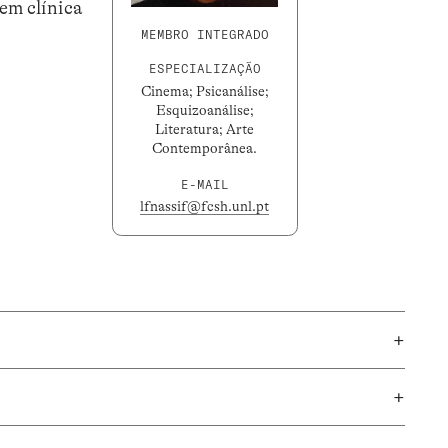
gem clínica
MEMBRO INTEGRADO
ESPECIALIZAÇÃO
Cinema; Psicanálise;
Esquizoanálise;
Literatura; Arte
Contemporânea.
E-MAIL
lfnassif@fcsh.unl.pt
+
+