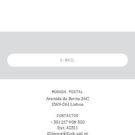
MORADA POSTAL
Avenida de Berna 26C
1069-061 Lisboa
CONTACTOS
+ 351 217 908 300
Ext. 40311
ifilnova@fcsh.unl.pt