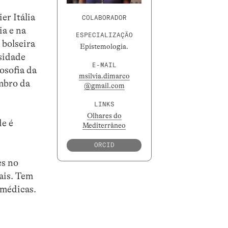
er Itália
COLABORADOR
ia e na
ESPECIALIZAÇÃO
 bolseira
Epistemologia.
sidade
E-MAIL
osofia da
msilvia.dimarco
mbro da
@gmail.com
LINKS
Olhares do
de é
Mediterrâneo
ORCID
es no
nais. Tem
 médicas.