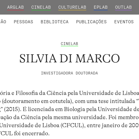
ARGLAB
CINELAB
CULTURELAB
EPLAB
OUTLAB
INTEGRADOS
S DE INVESTIGAÇÃO
COLABORADORES
GRUPOS DE INVESTIGAÇÃO
MEMBROS FUNDADORES E H
FORMAÇ
ÇÃO
PESSOAS
BIBLIOTECA
PUBLICAÇÕES
EVENTOS
CINELAB
SILVIA DI MARCO
INVESTIGADORA DOUTORADA
ria e Filosofia da Ciência pela Universidade de Lisboa
o (doutoramento em cotutela), com uma tese intitulada
 (2015). É licenciada em Biologia pela Universidade d
ção da Ciência pela mesma universidade. Foi membro
 Universidade de Lisboa (CFCUL), entre janeiro de 200
FCUL foi encerrado.