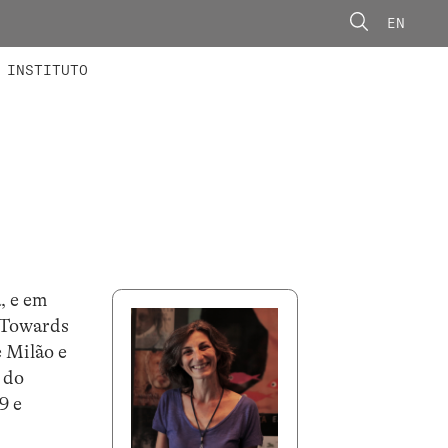
EN
ONORÁRIOS
ÃO AVANÇADA
CONCURSOS
INSTITUTO
, e em
 “Towards
e Milão e
 do
9 e