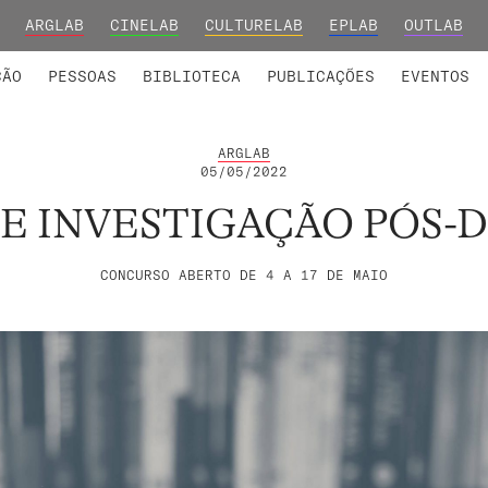
ARGLAB
CINELAB
CULTURELAB
EPLAB
OUTLAB
INTEGRADOS
S DE INVESTIGAÇÃO
COLABORADORES
GRUPOS DE INVESTIGAÇÃO
MEMBROS FUNDADORES E H
FORMAÇ
ÇÃO
PESSOAS
BIBLIOTECA
PUBLICAÇÕES
EVENTOS
ARGLAB
05/05/2022
DE INVESTIGAÇÃO PÓS
CONCURSO ABERTO DE 4 A 17 DE MAIO