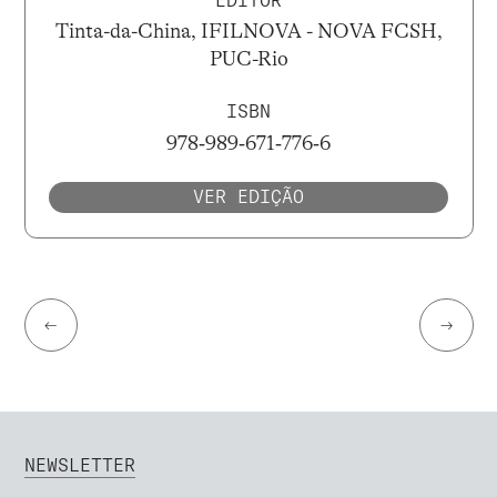
EDITOR
Tinta-da-China, IFILNOVA - NOVA FCSH,
PUC-Rio
ISBN
978‐989‐671‐776‐6
VER EDIÇÃO
←
→
NEWSLETTER