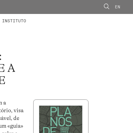
EN
ONORÁRIOS
ÃO AVANÇADA
CONCURSOS
INSTITUTO
:
E A
E
m a
ório, visa
sável, de
 um «guia»