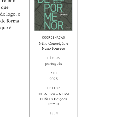
 reler e
 que
de logo, o
, de forma
 que é
COORDENAÇÃO
Nélio Conceição e
Nuno Fonseca
LÍNGUA
português
ANO
2023
EDITOR
IFILNOVA – NOVA
FCSH & Edições
Húmus
ISBN