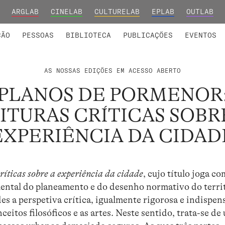
ARGLAB
CINELAB
CULTURELAB
EPLAB
OUTLAB
INTEGRADOS
S DE INVESTIGAÇÃO
COLABORADORES
GRUPOS DE INVESTIGAÇÃO
MEMBROS FUNDADORES E H
FORMAÇ
ÇÃO
PESSOAS
BIBLIOTECA
PUBLICAÇÕES
EVENTOS
AS NOSSAS EDIÇÕES EM ACESSO ABERTO
PLANOS DE PORMENOR
ITURAS CRÍTICAS SOBR
EXPERIÊNCIA DA CIDAD
ríticas sobre a experiência da cidade
, cujo título joga co
tal do planeamento e do desenho normativo do territ
es a perspetiva crítica, igualmente rigorosa e indispen
eitos filosóficos e as artes. Neste sentido, trata-se de