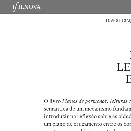
LABORATÓRIOS
MEMBROS 
PROJETO
INVESTIGA
LE
O livro
Planos de pormenor: leituras c
semântica de um mecanismo fundamen
introduzir na reflexão sobre as cidad
um plano de cruzamento entre os conc