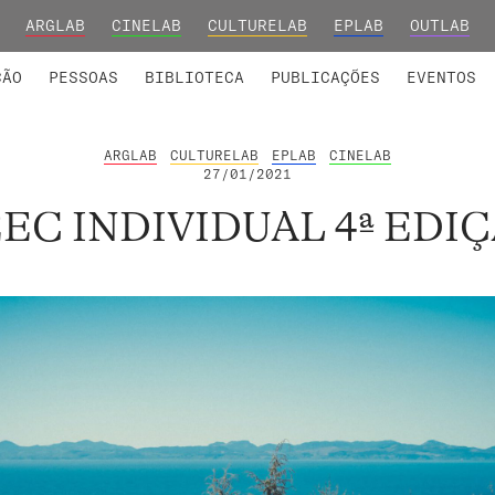
ARGLAB
CINELAB
CULTURELAB
EPLAB
OUTLAB
INTEGRADOS
S DE INVESTIGAÇÃO
COLABORADORES
GRUPOS DE INVESTIGAÇÃO
MEMBROS FUNDADORES E H
FORMAÇ
ÇÃO
PESSOAS
BIBLIOTECA
PUBLICAÇÕES
EVENTOS
ARGLAB
CULTURELAB
EPLAB
CINELAB
27/01/2021
EC INDIVIDUAL 4ª EDI