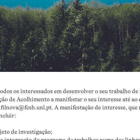
os os interessados em desenvolver o seu trabalho de 
ção de Acolhimento a manifestar o seu interesse até ao 
ifilnova@fcsh.unl.pt. A manifestação de interesse, que
ncluir:
eto de investigação;
da integração do programa de trabalhos numa das linha