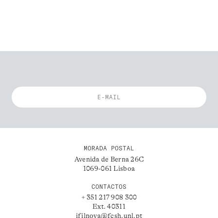
MORADA POSTAL
Avenida de Berna 26C
1069-061 Lisboa
CONTACTOS
+ 351 217 908 300
Ext. 40311
ifilnova@fcsh.unl.pt