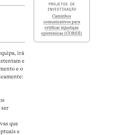
PROJETOS DE
INVESTIGAÇÃO
Caminhos
comunicativos para
retificar injustiças
epistémicas (CORES)
quipa, irá
ustentam e
imento e o
ficamente:
os
 ser
ivas que
eptuais e