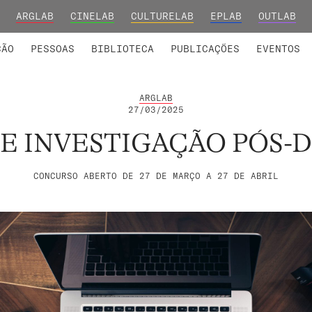
ARGLAB
CINELAB
CULTURELAB
EPLAB
OUTLAB
INTEGRADOS
S DE INVESTIGAÇÃO
COLABORADORES
GRUPOS DE INVESTIGAÇÃO
MEMBROS FUNDADORES E H
FORMAÇ
ÇÃO
PESSOAS
BIBLIOTECA
PUBLICAÇÕES
EVENTOS
ARGLAB
27/03/2025
DE INVESTIGAÇÃO PÓS
CONCURSO ABERTO DE 27 DE MARÇO A 27 DE ABRIL