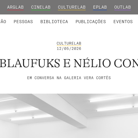
ARGLAB
CINELAB
CULTURELAB
EPLAB
OUTLAB
INTEGRADOS
S DE INVESTIGAÇÃO
COLABORADORES
GRUPOS DE INVESTIGAÇÃO
MEMBROS FUNDADORES E H
FORMAÇ
ÇÃO
PESSOAS
BIBLIOTECA
PUBLICAÇÕES
EVENTOS
CULTURELAB
12/05/2026
 BLAUFUKS E NÉLIO CO
EM CONVERSA NA GALERIA VERA CORTÊS