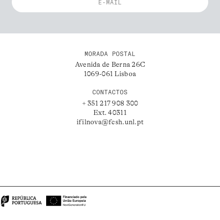
MORADA POSTAL
Avenida de Berna 26C
1069-061 Lisboa
CONTACTOS
+ 351 217 908 300
Ext. 40311
ifilnova@fcsh.unl.pt