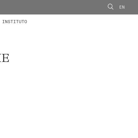
EN
ONORÁRIOS
ÃO AVANÇADA
CONCURSOS
INSTITUTO
HE