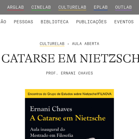
ARGLAB
CINELAB
CULTURELAB
EPLAB
OUTLAB
INTEGRADOS
S DE INVESTIGAÇÃO
COLABORADORES
GRUPOS DE INVESTIGAÇÃO
MEMBROS FUNDADORES E H
FORMAÇ
ÇÃO
PESSOAS
BIBLIOTECA
PUBLICAÇÕES
EVENTOS
CULTURELAB
• AULA ABERTA
 CATARSE EM NIETZSC
PROF. ERNANI CHAVES