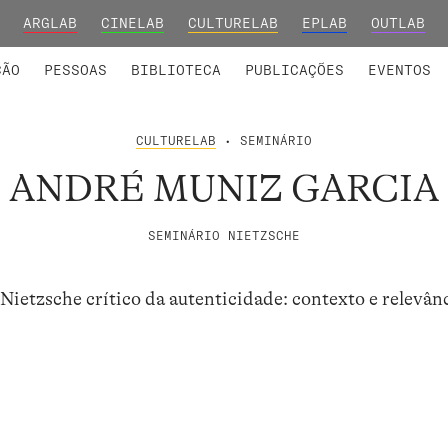
ARGLAB
CINELAB
CULTURELAB
EPLAB
OUTLAB
INTEGRADOS
S DE INVESTIGAÇÃO
COLABORADORES
GRUPOS DE INVESTIGAÇÃO
MEMBROS FUNDADORES E H
FORMAÇ
ÇÃO
PESSOAS
BIBLIOTECA
PUBLICAÇÕES
EVENTOS
CULTURELAB
• SEMINÁRIO
ANDRÉ MUNIZ GARCIA
SEMINÁRIO NIETZSCHE
Nietzsche crítico da autenticidade: contexto e relevânc