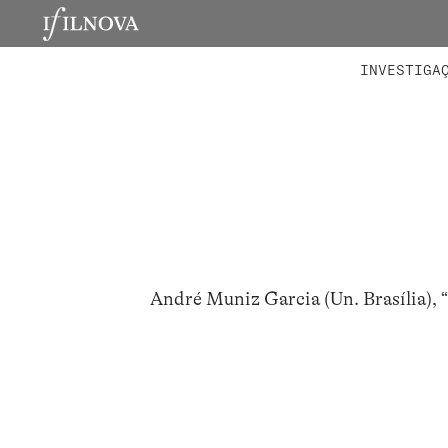
LABORATÓRIOS
MEMBROS 
PROJETO
INVESTIGA
André Muniz Garcia (Un. Brasília), “