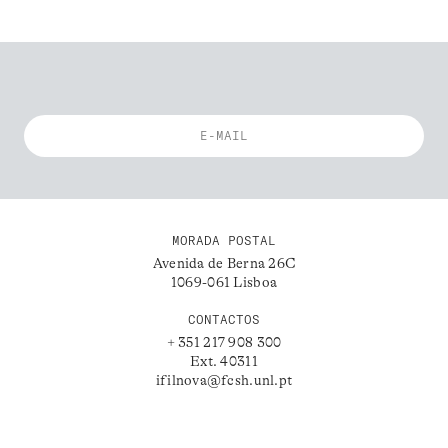
MORADA POSTAL
Avenida de Berna 26C
1069-061 Lisboa
CONTACTOS
+ 351 217 908 300
Ext. 40311
ifilnova@fcsh.unl.pt