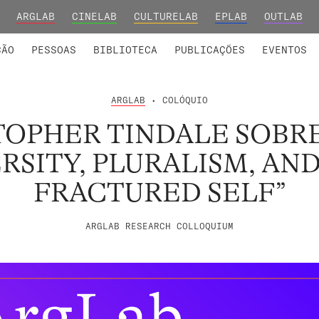
ARGLAB
CINELAB
CULTURELAB
EPLAB
OUTLAB
INTEGRADOS
S DE INVESTIGAÇÃO
COLABORADORES
GRUPOS DE INVESTIGAÇÃO
MEMBROS FUNDADORES E H
FORMAÇ
ÇÃO
PESSOAS
BIBLIOTECA
PUBLICAÇÕES
EVENTOS
ARGLAB
• COLÓQUIO
TOPHER TINDALE SOBRE
RSITY, PLURALISM, AN
FRACTURED SELF”
ARGLAB RESEARCH COLLOQUIUM