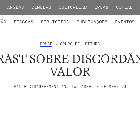
ARGLAB
CINELAB
CULTURELAB
EPLAB
OUTLAB
INTEGRADOS
S DE INVESTIGAÇÃO
COLABORADORES
GRUPOS DE INVESTIGAÇÃO
MEMBROS FUNDADORES E H
FORMAÇ
ÇÃO
PESSOAS
BIBLIOTECA
PUBLICAÇÕES
EVENTOS
EPLAB
• GRUPO DE LEITURA
RAST SOBRE DISCORDÂ
VALOR
VALUE DISAGREEMENT AND TWO ASPECTS OF MEANING