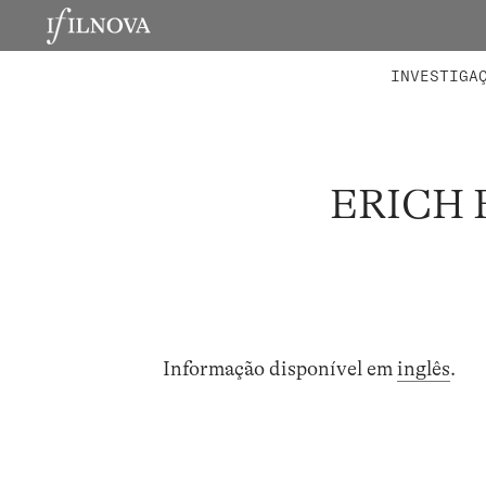
LABORATÓRIOS
MEMBROS 
PROJETO
INVESTIGA
ERICH 
Informação disponível em
inglês
.