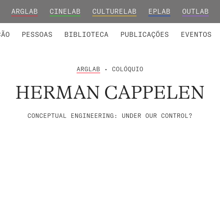
ARGLAB
CINELAB
CULTURELAB
EPLAB
OUTLAB
INTEGRADOS
S DE INVESTIGAÇÃO
COLABORADORES
GRUPOS DE INVESTIGAÇÃO
MEMBROS FUNDADORES E H
FORMAÇ
ÇÃO
PESSOAS
BIBLIOTECA
PUBLICAÇÕES
EVENTOS
ARGLAB
• COLÓQUIO
HERMAN CAPPELEN
CONCEPTUAL ENGINEERING: UNDER OUR CONTROL?