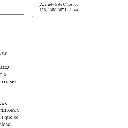
(Avenida 5 de Outubro
42B, 1050-057 Lisboa)
a da
ates
r o
io a ser
za e
uminosa e
”) que se
oisas.” —