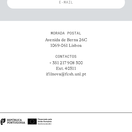
MORADA POSTAL
Avenida de Berna 26C
1069-061 Lisboa
CONTACTOS
+ 351 217 908 300
Ext. 40311
ifilnova@fcsh.unl.pt