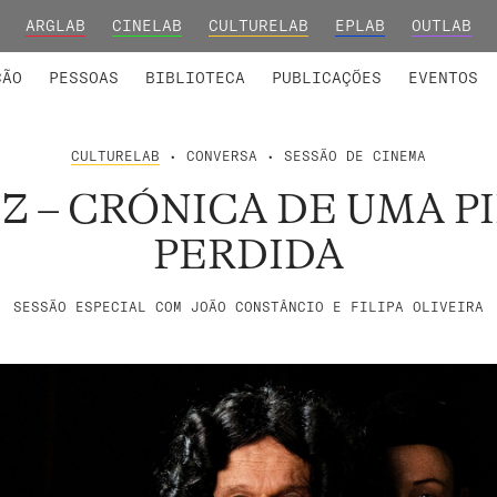
ARGLAB
CINELAB
CULTURELAB
EPLAB
OUTLAB
INTEGRADOS
S DE INVESTIGAÇÃO
COLABORADORES
GRUPOS DE INVESTIGAÇÃO
MEMBROS FUNDADORES E H
FORMAÇ
ÇÃO
PESSOAS
BIBLIOTECA
PUBLICAÇÕES
EVENTOS
CULTURELAB
• CONVERSA • SESSÃO DE CINEMA
IZ – CRÓNICA DE UMA P
PERDIDA
SESSÃO ESPECIAL COM JOÃO CONSTÂNCIO E FILIPA OLIVEIRA