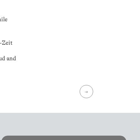
ile
-Zeit
oud and
→