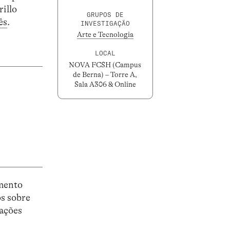
rillo
GRUPOS DE
ês
.
INVESTIGAÇÃO
Arte e Tecnologia
LOCAL
NOVA FCSH (Campus
de Berna) – Torre A,
Sala A306 & Online
umento
os sobre
mações