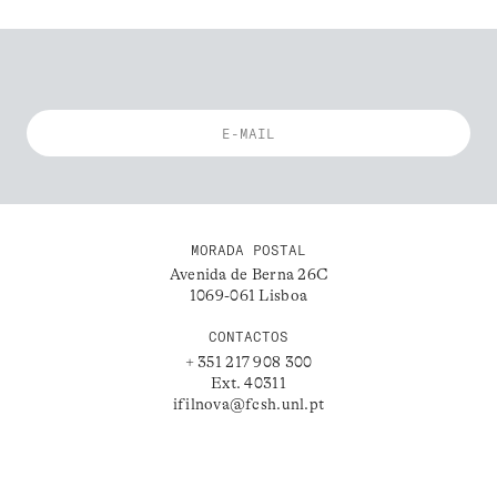
MORADA POSTAL
Avenida de Berna 26C
1069-061 Lisboa
CONTACTOS
+ 351 217 908 300
Ext. 40311
ifilnova@fcsh.unl.pt