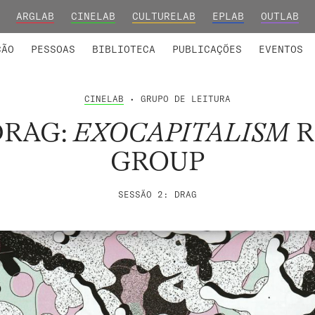
ARGLAB
CINELAB
CULTURELAB
EPLAB
OUTLAB
INTEGRADOS
S DE INVESTIGAÇÃO
COLABORADORES
GRUPOS DE INVESTIGAÇÃO
MEMBROS FUNDADORES E H
FORMAÇ
ÇÃO
PESSOAS
BIBLIOTECA
PUBLICAÇÕES
EVENTOS
CINELAB
• GRUPO DE LEITURA
DRAG:
EXOCAPITALISM
R
GROUP
SESSÃO 2: DRAG