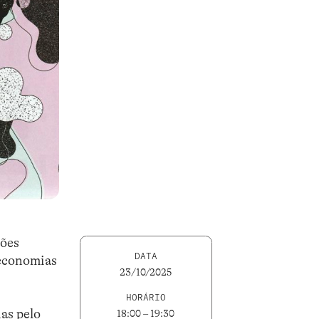
ções
DATA
 economias
23/10/2025
HORÁRIO
das pelo
18:00 – 19:30