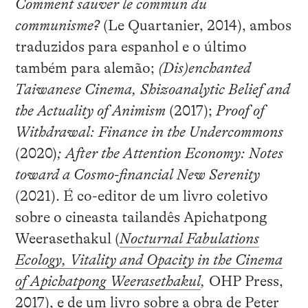
Comment sauver le commun du
communisme?
(Le Quartanier, 2014), ambos
traduzidos para espanhol e o último
também para alemão;
(Dis)enchanted
Taiwanese Cinema, Shizoanalytic Belief and
the Actuality of Animism
(2017);
Proof of
Withdrawal: Finance in the Undercommons
(2020)
;
After the Attention Economy: Notes
toward a Cosmo-financial New Serenity
(2021). É co-editor de um livro coletivo
sobre o cineasta tailandês Apichatpong
Weerasethakul (
Nocturnal Fabulations
Ecology, Vitality and Opacity in the Cinema
of Apichatpong Weerasethakul
,
OHP Press,
2017), e de um livro sobre a obra de Peter