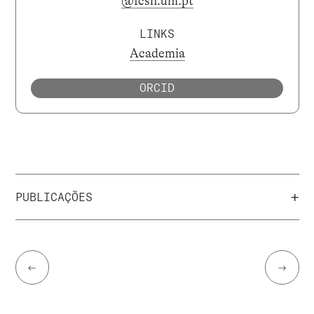
@fcsh.unl.pt
LINKS
Academia
ORCID
+
PUBLICAÇÕES
←
→