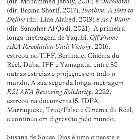
(dir. Mohammed Jabaly, 2016) e
Ouroboros
(dir. Basma Sharif, 2017),
Ibrahim: A Fate to
Define
(dir. Lina Alabed, 2019) e
As I Want
(dir. Samaher Al Qadi, 2021). A primeira
longa-metragem de Yaqubi,
Off Frame
AKA Revolution Until Victory
, 2016,
estreou no TIFF, Berlinale, Cinéma du
Réel, Dubai IFF e Yamagata, entre 50
outras estreias e projeções em todo o
mundo. A sua segunda longa-metragem
R21 AKA Restoring Solidarity
, 2022,
estreou na documenta15, IDFA,
Marraquexe, True/False e Cinéma du Réel,
e continua em digressão pelo mundo.
Susana de Sousa Dias é uma cineasta e