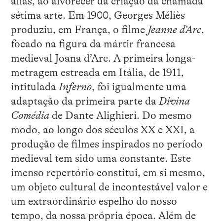
aliás, ao alvorecer da criação da chamada
sétima arte. Em 1900, Georges Méliès
produziu, em França, o filme
Jeanne d’Arc
,
focado na figura da mártir francesa
medieval Joana d’Arc. A primeira longa-
metragem estreada em Itália, de 1911,
intitulada
Inferno
, foi igualmente uma
adaptação da primeira parte da
Divina
Comédia
de Dante Alighieri. Do mesmo
modo, ao longo dos séculos XX e XXI, a
produção de filmes inspirados no período
medieval tem sido uma constante. Este
imenso repertório constitui, em si mesmo,
um objeto cultural de incontestável valor e
um extraordinário espelho do nosso
tempo, da nossa própria época. Além de