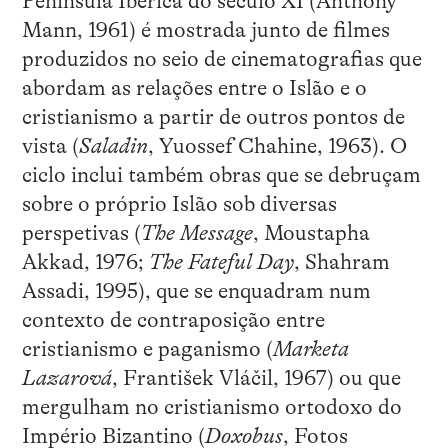
Península Ibérica do século XI (Anthony
Mann, 1961) é mostrada junto de filmes
produzidos no seio de cinematografias que
abordam as relações entre o Islão e o
cristianismo a partir de outros pontos de
vista (
Saladin
, Yuossef Chahine, 1963). O
ciclo inclui também obras que se debruçam
sobre o próprio Islão sob diversas
perspetivas (
The Message
, Moustapha
Akkad, 1976;
The Fateful Day
, Shahram
Assadi, 1995), que se enquadram num
contexto de contraposição entre
cristianismo e paganismo (
Marketa
Lazarová
, František Vláčil, 1967) ou que
mergulham no cristianismo ortodoxo do
Império Bizantino (
Doxobus
, Fotos