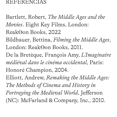
REFERÊNCIAS
Bartlett, Robert,
The Middle Ages and the
Movies
. Eight Key Films, London:
ReakƟon Books, 2022
Bildhauer, Bettina,
Filming the Middle Ages
,
London: ReakƟon Books, 2011.
De la Bretèque, François Amy,
L’Imaginaire
médiéval dans le cinéma occidental
, Paris:
Honoré Champion, 2004.
Elliott, Andrew,
Remaking the Middle Ages:
The Methods of Cinema and History in
Portraying the Medieval World
, Jefferson
(NC): McFarland & Company, Inc., 2010.