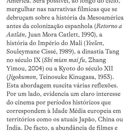
América. Será possível, ao longo do ciclo,
mergulhar nas narrativas fílmicas que se
debruçam sobre a história da Mesoamérica
antes da colonização espanhola (
Retorno a
Aztlán
, Juan Mora Catlett, 1990), a
história do Império do Mali (
Yeelen
,
Souleymane Cissé, 1989), a dinastia Tang
no século IX (
Shi mian mai fu
, Zhang
Yimou, 2004) ou a Kyoto do século XII
(
Jigokumon
, Teinosuke Kinugasa, 1953).
Esta abordagem suscita várias reflexões.
Por um lado, evidencia um claro interesse
do cinema por períodos históricos que
correspondem à Idade Média europeia em
territórios como os atuais Japão, China ou
Índia. De facto, a abundância de filmes e