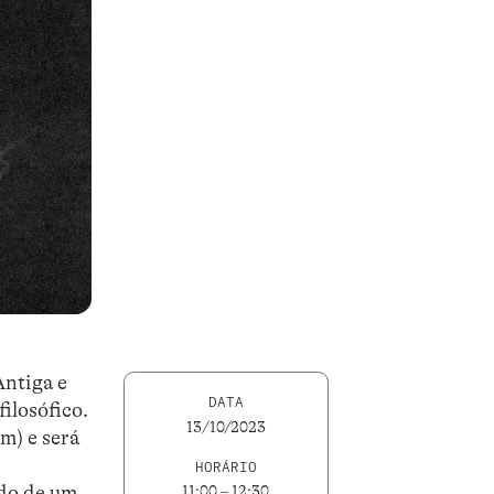
Antiga e
DATA
ilosófico.
13/10/2023
om) e será
HORÁRIO
udo de um
11:00 – 12:30