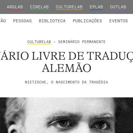
ARGLAB
CINELAB
CULTURELAB
EPLAB
OUTLAB
INTEGRADOS
S DE INVESTIGAÇÃO
COLABORADORES
GRUPOS DE INVESTIGAÇÃO
MEMBROS FUNDADORES E H
FORMAÇ
ÇÃO
PESSOAS
BIBLIOTECA
PUBLICAÇÕES
EVENTOS
CULTURELAB
• SEMINÁRIO PERMANENTE
ÁRIO LIVRE DE TRADU
ALEMÃO
NIETZSCHE, O NASCIMENTO DA TRAGÉDIA