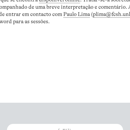
companhado de uma breve interpretação e comentário.
r de entrar em contacto com
Paulo Lima
(
plima@fcsh.unl
sword para as sessões.