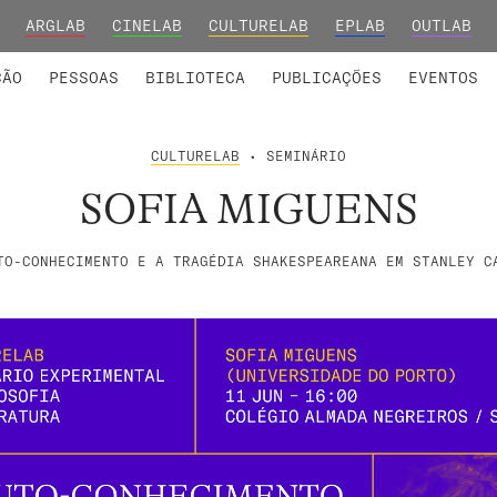
ARGLAB
CINELAB
CULTURELAB
EPLAB
OUTLAB
INTEGRADOS
S DE INVESTIGAÇÃO
COLABORADORES
GRUPOS DE INVESTIGAÇÃO
MEMBROS FUNDADORES E H
FORMAÇ
ÇÃO
PESSOAS
BIBLIOTECA
PUBLICAÇÕES
EVENTOS
CULTURELAB
• SEMINÁRIO
SOFIA MIGUENS
TO-CONHECIMENTO E A TRAGÉDIA SHAKESPEAREANA EM STANLEY C