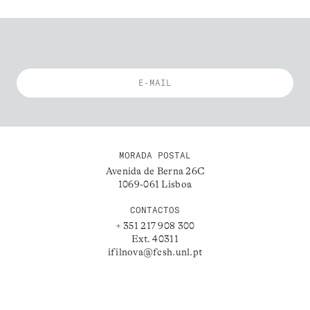
MORADA POSTAL
Avenida de Berna 26C
1069-061 Lisboa
CONTACTOS
+ 351 217 908 300
Ext. 40311
ifilnova@fcsh.unl.pt