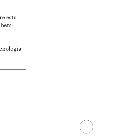
re esta
o bem-
cnologia
→