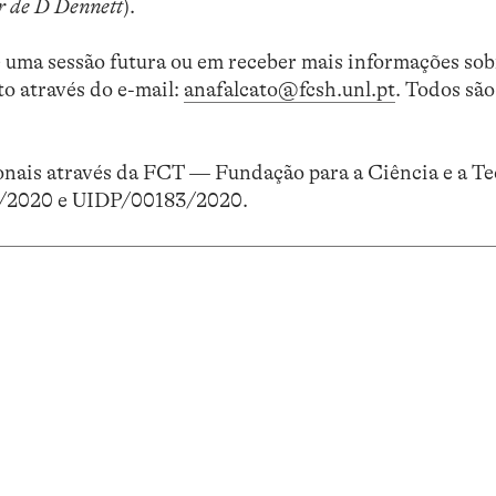
ir de D Dennett
).
de uma sessão futura ou em receber mais informações sob
to através do e-mail:
anafalcato@fcsh.unl.pt
. Todos sã
nais através da FCT — Fundação para a Ciência e a Te
3/2020 e UIDP/00183/2020.