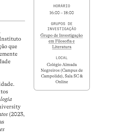
HORÁRIO
16:00 – 18:00
GRUPOS DE
INVESTIGAÇÃO
a
Grupo de Investigação
Instituto
em Filosofia e
ção que
Literatura
temente
LOCAL
edade
Colégio Almada
Negreiros (Campus de
Campolide), Sala SC &
Online
idade.
tos
logia
iversity
ntos
(2023,
as
es