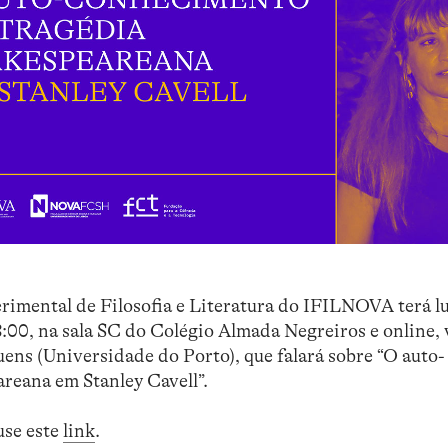
rimental de Filosofia e Literatura do IFILNOVA terá l
 18:00, na sala SC do Colégio Almada Negreiros e online,
uens (Universidade do Porto), que falará sobre “O auto-
reana em Stanley Cavell”.
use este
link
.