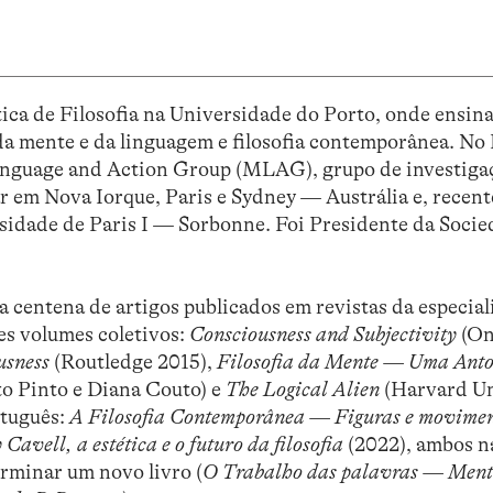
ica de Filosofia na Universidade do Porto, onde ensin
 da mente e da linguagem e filosofia contemporânea. No 
Language and Action Group (MLAG), grupo de investiga
r em Nova Iorque, Paris e Sydney — Austrália e, recen
rsidade de Paris I — Sorbonne. Foi Presidente da Soci
a centena de artigos publicados em revistas da especial
es volumes coletivos:
Consciousness and Subjectivity
(On
usness
(Routledge 2015),
Filosofia da Mente — Uma Anto
to Pinto e Diana Couto) e
The Logical Alien
(Harvard Un
rtuguês:
A Filosofia Contemporânea — Figuras e movime
avell, a estética e o futuro da filosofia
(2022), ambos n
rminar um novo livro (
O Trabalho das palavras — Ment