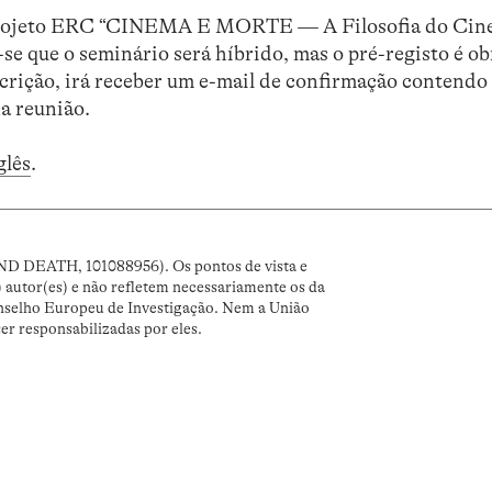
do projeto ERC “CINEMA E MORTE — A Filosofia do Ci
e que o seminário será híbrido, mas o pré-registo é ob
scrição, irá receber um e-mail de confirmação contendo
a reunião.
glês
.
ND DEATH, 101088956). Os pontos de vista e
) autor(es) e não refletem necessariamente os da
nselho Europeu de Investigação. Nem a União
r responsabilizadas por eles.