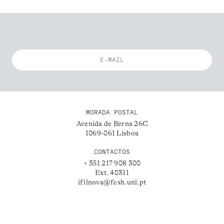
MORADA POSTAL
Avenida de Berna 26C
1069-061 Lisboa
CONTACTOS
+ 351 217 908 300
Ext. 40311
ifilnova@fcsh.unl.pt