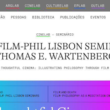
ARGLAB
CINELAB
CULTURELAB
EPLAB
OUTLAB
INTEGRADOS
S DE INVESTIGAÇÃO
COLABORADORES
GRUPOS DE INVESTIGAÇÃO
MEMBROS FUNDADORES E H
FORMAÇ
ÇÃO
PESSOAS
BIBLIOTECA
PUBLICAÇÕES
EVENTOS
CINELAB
• SEMINÁRIO
FILM-PHIL LISBON SEMI
THOMAS E. WARTENBER
THOUGHTFUL CINEMA: ILLUSTRATING PHILOSOPHY THROUGH FILM