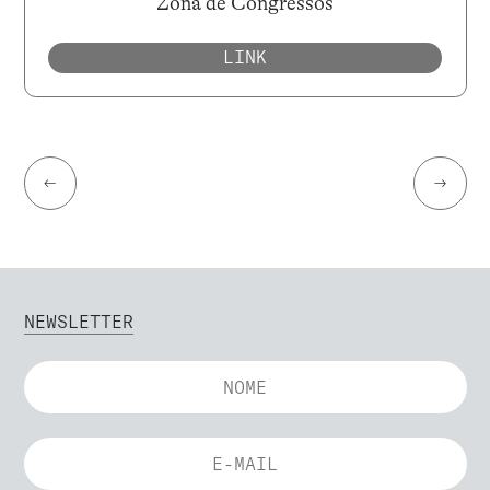
Zona de Congressos
LINK
←
→
NEWSLETTER