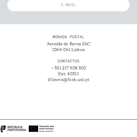
MORADA POSTAL
Avenida de Berna 26C
1069-061 Lisboa
CONTACTOS
+ 351 217 908 300
Ext. 40311
ifilnova@fcsh.unl.pt