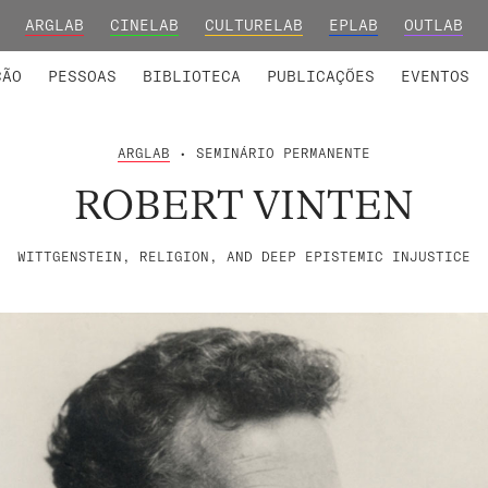
ARGLAB
CINELAB
CULTURELAB
EPLAB
OUTLAB
INTEGRADOS
S DE INVESTIGAÇÃO
COLABORADORES
GRUPOS DE INVESTIGAÇÃO
MEMBROS FUNDADORES E H
FORMAÇ
ÇÃO
PESSOAS
BIBLIOTECA
PUBLICAÇÕES
EVENTOS
ARGLAB
• SEMINÁRIO PERMANENTE
ROBERT VINTEN
WITTGENSTEIN, RELIGION, AND DEEP EPISTEMIC INJUSTICE