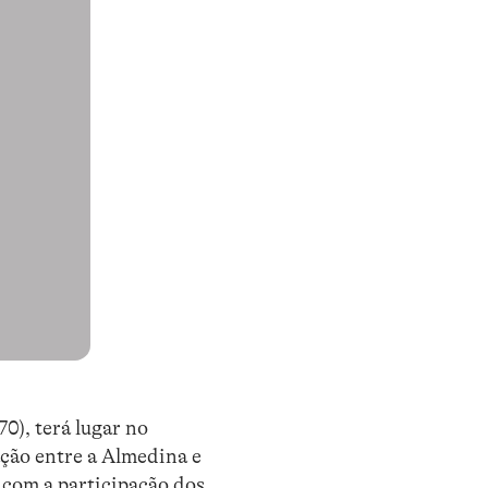
0), terá lugar no
ção entre a Almedina e
á com a participação dos