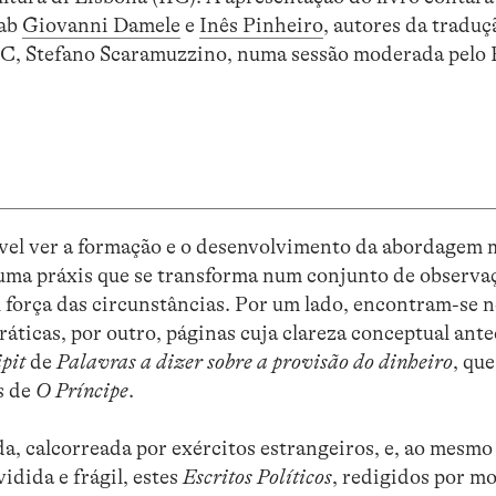
Lab
Giovanni Damele
e
Inês Pinheiro
, autores da traduç
IIC, Stefano Scaramuzzino, numa sessão moderada pelo 
sível ver a formação e o desenvolvimento da abordagem 
e uma práxis que se transforma num conjunto de observ
 força das circunstâncias. Por um lado, encontram-se n
ráticas, por outro, páginas cuja clareza conceptual ante
ipit
de
Palavras a dizer sobre a provisão do dinheiro
, qu
s de
O Príncipe
.
a, calcorreada por exércitos estrangeiros, e, ao mesmo
idida e frágil, estes
Escritos Políticos
, redigidos por mo