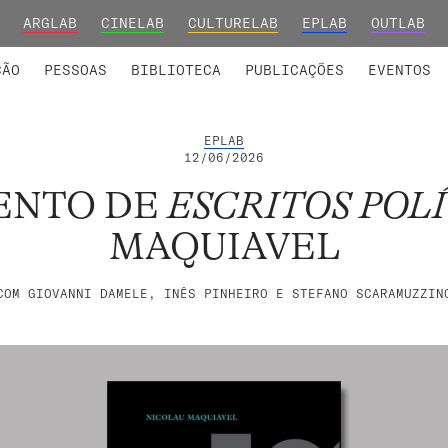
ARGLAB
CINELAB
CULTURELAB
EPLAB
OUTLAB
INTEGRADOS
S DE INVESTIGAÇÃO
COLABORADORES
GRUPOS DE INVESTIGAÇÃO
MEMBROS FUNDADORES E H
FORMAÇ
ÇÃO
PESSOAS
BIBLIOTECA
PUBLICAÇÕES
EVENTOS
EPLAB
12/06/2026
ENTO DE
ESCRITOS POL
MAQUIAVEL
COM GIOVANNI DAMELE, INÊS PINHEIRO E STEFANO SCARAMUZZIN