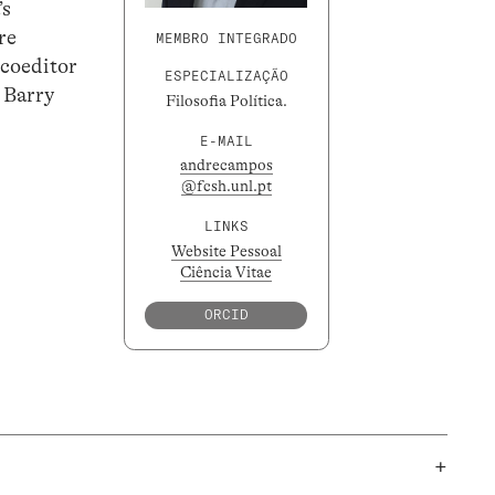
’s
re
MEMBRO INTEGRADO
 coeditor
ESPECIALIZAÇÃO
 Barry
Filosofia Política.
E-MAIL
andrecampos
@fcsh.unl.pt
LINKS
Website Pessoal
Ciência Vitae
ORCID
+