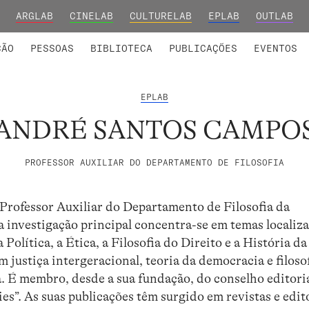
ARGLAB
CINELAB
CULTURELAB
EPLAB
OUTLAB
INTEGRADOS
S DE INVESTIGAÇÃO
COLABORADORES
GRUPOS DE INVESTIGAÇÃO
MEMBROS FUNDADORES E H
FORMAÇ
ÇÃO
PESSOAS
BIBLIOTECA
PUBLICAÇÕES
EVENTOS
EPLAB
ANDRÉ SANTOS CAMPO
PROFESSOR AUXILIAR DO DEPARTAMENTO DE FILOSOFIA
rofessor Auxiliar do Departamento de Filosofia da
investigação principal concentra-se em temas localiz
Política, a Ética, a Filosofia do Direito e a História da
m justiça intergeracional, teoria da democracia e filoso
. É membro, desde a sua fundação, do conselho editori
ies”. As suas publicações têm surgido em revistas e edit