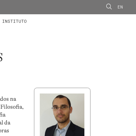
EN
ONORÁRIOS
ÃO AVANÇADA
CONCURSOS
INSTITUTO
S
ados na
 Filosofia,
fia
al da
oras