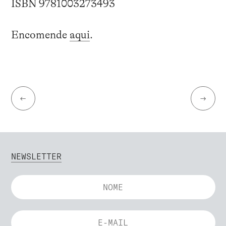
ISBN
9781003273493
Encomende
aqui
.
←
→
NEWSLETTER