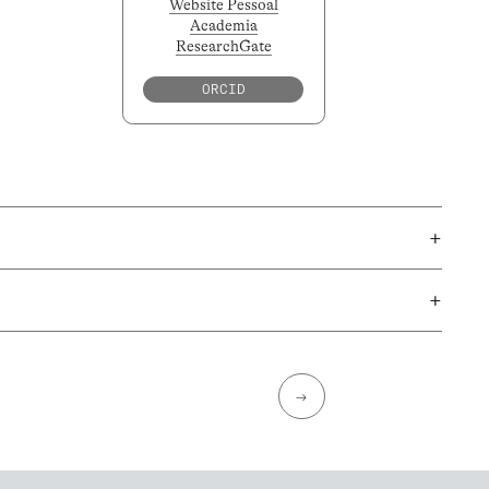
Website Pessoal
Academia
ResearchGate
ORCID
+
+
→