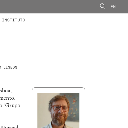
EN
ONORÁRIOS
ÃO AVANÇADA
CONCURSOS
INSTITUTO
O LISBON
sboa,
imento.
do “Grupo
e Normal