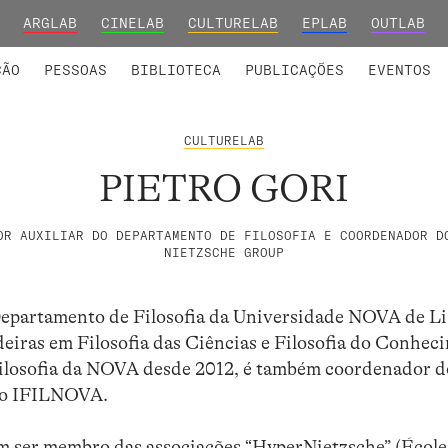
ARGLAB
CINELAB
CULTURELAB
EPLAB
OUTLAB
INTEGRADOS
S DE INVESTIGAÇÃO
COLABORADORES
GRUPOS DE INVESTIGAÇÃO
MEMBROS FUNDADORES E H
FORMAÇ
ÇÃO
PESSOAS
BIBLIOTECA
PUBLICAÇÕES
EVENTOS
CULTURELAB
PIETRO GORI
OR AUXILIAR DO DEPARTAMENTO DE FILOSOFIA E COORDENADOR D
NIETZSCHE GROUP
 Departamento de Filosofia da Universidade NOVA de Li
deiras em Filosofia das Ciências e Filosofia do Conhec
Filosofia da NOVA desde 2012, é também coordenador 
 no IFILNOVA.
uem ser membro das associações “HyperNietzsche” (Écol