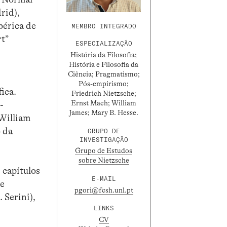
rid),
bérica de
MEMBRO INTEGRADO
rt”
ESPECIALIZAÇÃO
História da Filosofia;
História e Filosofia da
Ciência; Pragmatismo;
Pós-empirismo;
ica.
Friedrich Nietzsche;
Ernst Mach; William
-
James; Mary B. Hesse.
,William
o da
GRUPO DE
INVESTIGAÇÃO
Grupo de Estudos
sobre Nietzsche
 capítulos
E-MAIL
e
pgori@fcsh.unl.pt
 Serini),
LINKS
CV