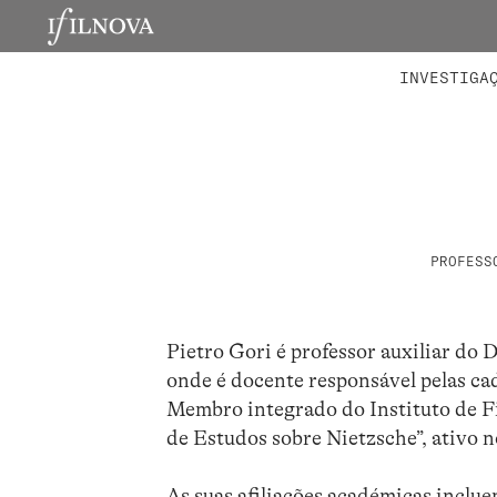
LABORATÓRIOS
MEMBROS 
PROJETO
INVESTIGA
PROFESS
Pietro Gori é professor auxiliar do
onde é docente responsável pelas ca
Membro integrado do Instituto de 
de Estudos sobre Nietzsche”, ativo
As suas afiliações académicas incl