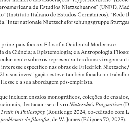
beroamericana de Estudios Nietzscheanos” (UNED, Mad
” (Instituto Italiano de Estudos Germânicos), “Rede I
r da “Internationale Nietzscheforschungsgruppe Stuttga
principais focos a Filosofia Ocidental Moderna e
a da Ciência; a Epistemologia; e a Antropologia Filosóf
icularmente sobre os representantes duma viragem anti
 interesse específico nas obras de Friedrich Nietzsche
021 a sua investigação esteve também focada no trabalh
. Hesse e a sua abordagem pós-empirista.
que incluem ensaios monográficos, coleções de ensaios,
nacionais, destacam-se o livro
Nietzsche’s Pragmatism
(D
f Truth in Philosophy
(Routledge 2024, co-editado com L.
problemas de filosofia
, de W. James (Edições 70, 2023).