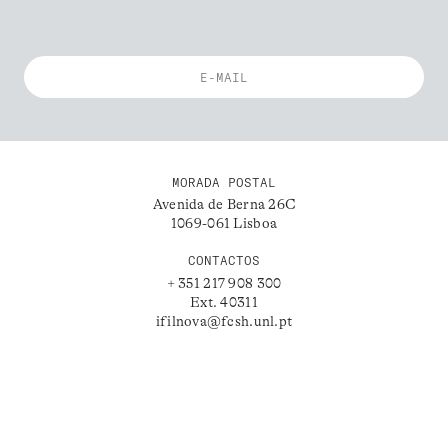
MORADA POSTAL
Avenida de Berna 26C
1069-061 Lisboa
CONTACTOS
+ 351 217 908 300
Ext. 40311
ifilnova@fcsh.unl.pt