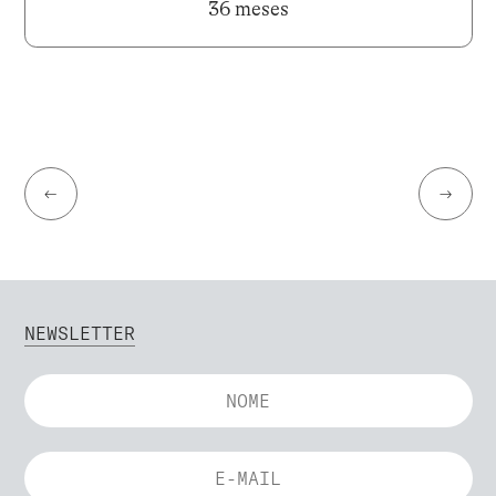
36 meses
←
→
NEWSLETTER