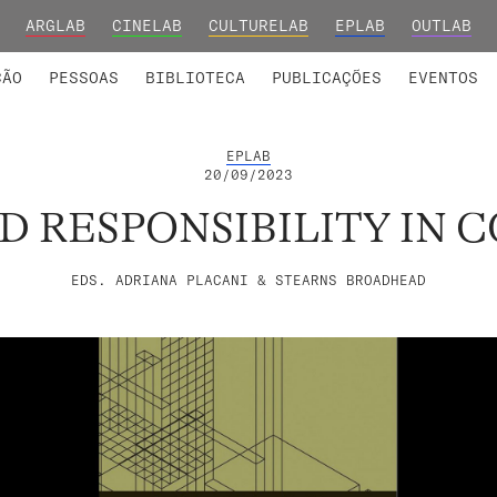
ARGLAB
CINELAB
CULTURELAB
EPLAB
OUTLAB
INTEGRADOS
S DE INVESTIGAÇÃO
COLABORADORES
GRUPOS DE INVESTIGAÇÃO
MEMBROS FUNDADORES E H
FORMAÇ
ÇÃO
PESSOAS
BIBLIOTECA
PUBLICAÇÕES
EVENTOS
EPLAB
20/09/2023
ND RESPONSIBILITY IN 
EDS. ADRIANA PLACANI & STEARNS BROADHEAD