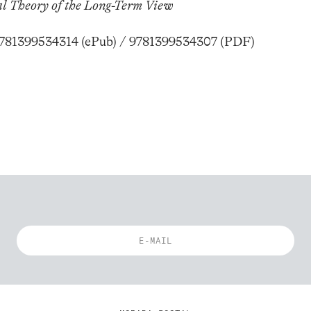
l Theory of the Long-Term View
9781399534314 (ePub) / 9781399534307 (PDF)