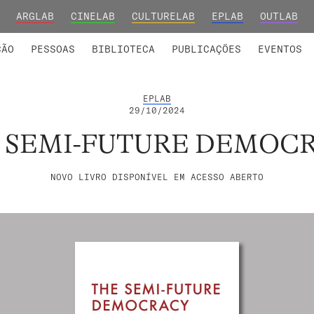
ARGLAB
CINELAB
CULTURELAB
EPLAB
OUTLAB
INTEGRADOS
S DE INVESTIGAÇÃO
COLABORADORES
GRUPOS DE INVESTIGAÇÃO
MEMBROS FUNDADORES E H
FORMAÇ
ÇÃO
PESSOAS
BIBLIOTECA
PUBLICAÇÕES
EVENTOS
EPLAB
29/10/2024
 SEMI-FUTURE DEMOC
NOVO LIVRO DISPONÍVEL EM ACESSO ABERTO